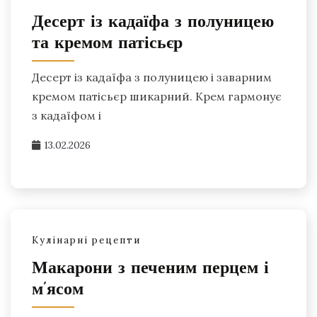
Десерт із кадаїфа з полуницею
та кремом патісьєр
Десерт із кадаїфа з полуницею і заварним
кремом патісьєр шикарний. Крем гармонує
з кадаїфом і
13.02.2026
Кулінарні рецепти
Макарони з печеним перцем і
м’ясом