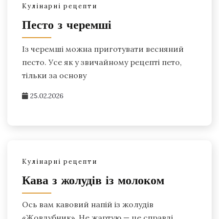
Кулінарні рецепти
Песто з черемші
Із черемші можна приготувати весняний
песто. Усе як у звичайному рецепті пето,
тільки за основу
25.02.2026
Кулінарні рецепти
Кава з жолудів із молоком
Ось вам кавовий напій із жолудів
«Жовдубник». Не жартую — це справді