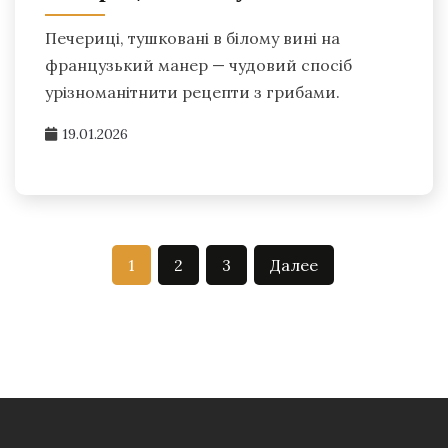
Печериці, тушковані в білому вині на
французький манер — чудовий спосіб
урізноманітнити рецепти з грибами.
19.01.2026
Пагинация
1
2
3
Далее
записей