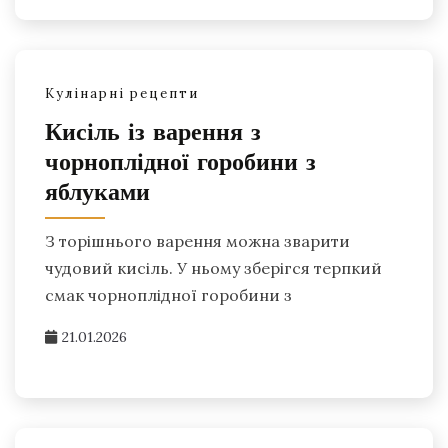
Кулінарні рецепти
Кисіль із варення з
чорноплідної горобини з
яблуками
З торішнього варення можна зварити
чудовий кисіль. У ньому зберігся терпкий
смак чорноплідної горобини з
21.01.2026