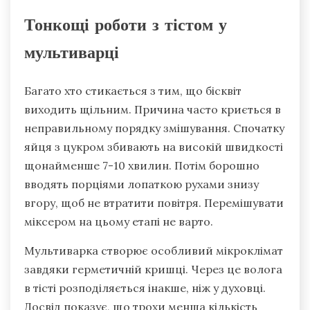
Тонкощі роботи з тістом у
мультиварці
Багато хто стикається з тим, що бісквіт
виходить щільним. Причина часто криється в
неправильному порядку змішування. Спочатку
яйця з цукром збивають на високій швидкості
щонайменше 7-10 хвилин. Потім борошно
вводять порціями лопаткою рухами знизу
вгору, щоб не втратити повітря. Перемішувати
міксером на цьому етапі не варто.
Мультиварка створює особливий мікроклімат
завдяки герметичній кришці. Через це волога
в тісті розподіляється інакше, ніж у духовці.
Досвід показує, що трохи менша кількість