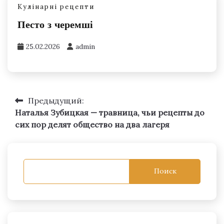
Кулінарні рецепти
Песто з черемші
25.02.2026
admin
Предыдущий:
Навигация
Наталья Зубицкая — травница, чьи рецепты до
по
сих пор делят общество на два лагеря
записям
Поиск