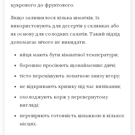
цукрового до фруктового.
Якщо залишилося кілька шматків, їх
використовують для десертів у склянках або
як основу для солодких салатів. Такий підхід
допомагає нічого не викидати.
яйця мають бути кімнатної температури;
борошно просіюють щонайменше двічі;
тісто перемішують лопаткою знизу вгору;
не відкривають кришку під час випікання;
охолоджують корж у перевернутому
вигляді;
перевіряють готовність шпажкою в кількох
місцях.