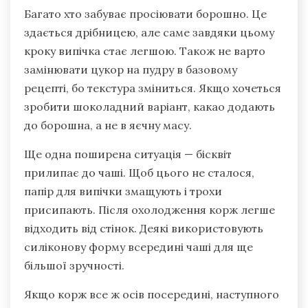
Багато хто забуває просіювати борошно. Це
здається дрібницею, але саме завдяки цьому
кроку випічка стає легшою. Також не варто
замінювати цукор на пудру в базовому
рецепті, бо текстура зміниться. Якщо хочеться
зробити шоколадний варіант, какао додають
до борошна, а не в яєчну масу.
Ще одна поширена ситуація — бісквіт
прилипає до чаші. Щоб цього не сталося,
папір для випічки змащують і трохи
присипають. Після охолодження корж легше
відходить від стінок. Деякі використовують
силіконову форму всередині чаші для ще
більшої зручності.
Якщо корж все ж осів посередині, наступного