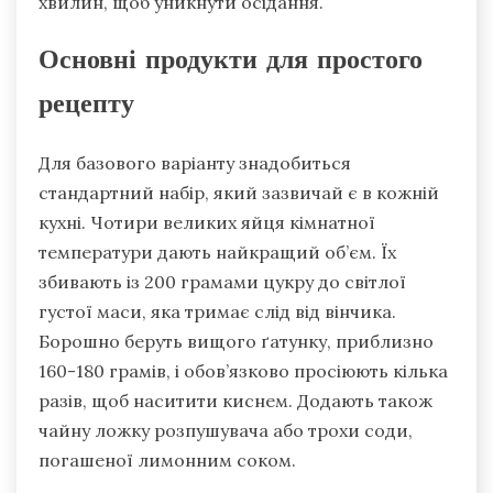
хвилин, щоб уникнути осідання.
Основні продукти для простого
рецепту
Для базового варіанту знадобиться
стандартний набір, який зазвичай є в кожній
кухні. Чотири великих яйця кімнатної
температури дають найкращий об’єм. Їх
збивають із 200 грамами цукру до світлої
густої маси, яка тримає слід від вінчика.
Борошно беруть вищого ґатунку, приблизно
160-180 грамів, і обов’язково просіюють кілька
разів, щоб наситити киснем. Додають також
чайну ложку розпушувача або трохи соди,
погашеної лимонним соком.