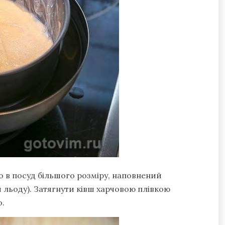
го в посуд більшого розміру, наповнений
льоду). Затягнути ківш харчовою плівкою
о.