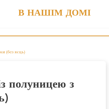
В НАШІМ ДОМІ
и (без яєць)
з полуницею з
ь)