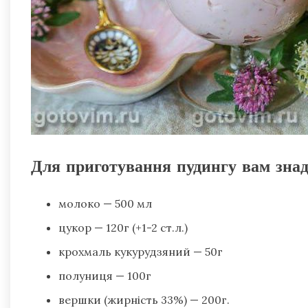
Для приготування пудингу вам зна
молоко — 500 мл
цукор — 120г (+1-2 ст.л.)
крохмаль кукурудзяний — 50г
полуниця — 100г
вершки (жирність 33%) — 200г.