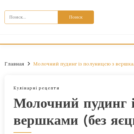
Перейти
к
Найти:
содержимому
Главная
Молочний пудинг із полуницею з вершкам
Кулінарні рецепти
Молочний пудинг і
вершками (без яєц