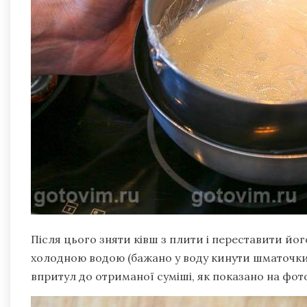
Після цього зняти ківш з плити і переставити йо
холодною водою (бажано у воду кинути шматочки 
впритул до отриманої суміші, як показано на фот