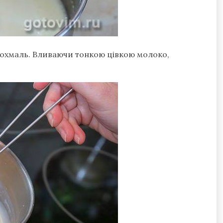
крохмаль. Вливаючи тонкою цівкою молоко,