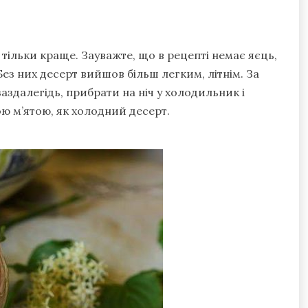
 тільки краще. Зауважте, що в рецепті немає яєць,
ез них десерт вийшов більш легким, літнім. За
далегідь, прибрати на ніч у холодильник і
ю м’ятою, як холодний десерт.