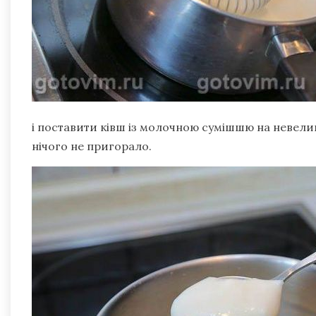
і поставити ківш із молочною сумішшю на невели
нічого не пригорало.