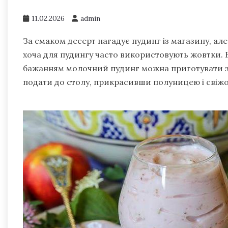
11.02.2026
admin
За смаком десерт нагадує пудинг із магазину, але
хоча для пудингу часто використовують жовтки. Б
бажанням молочний пудинг можна приготувати заз
подати до столу, прикрасивши полуницею і свіжо