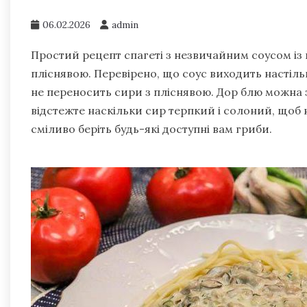
06.02.2026
admin
Простий рецепт спагеті з незвичайним соусом із 
пліснявою. Перевірено, що соус виходить настільк
не переносить сири з пліснявою. Дор блю можна 
відстежте наскільки сир терпкий і солоний, щоб 
сміливо беріть будь-які доступні вам гриби.