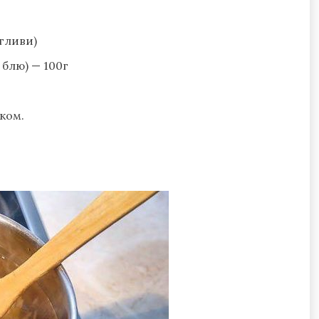
 гливи)
 блю) — 100г
ком.