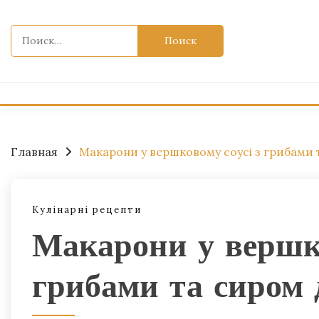
Перейти
к
Найти:
содержимому
Главная
Макарони у вершковому соусі з грибами 
Кулінарні рецепти
Макарони у вершко
грибами та сиром 