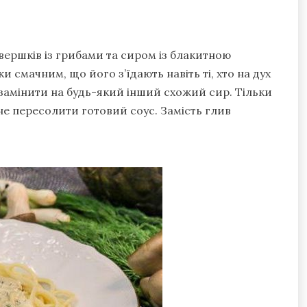
вершків із грибами та сиром із блакитною
и смачним, що його з’їдають навіть ті, хто на дух
замінити на будь-який інший схожий сир. Тільки
не пересолити готовий соус. Замість глив