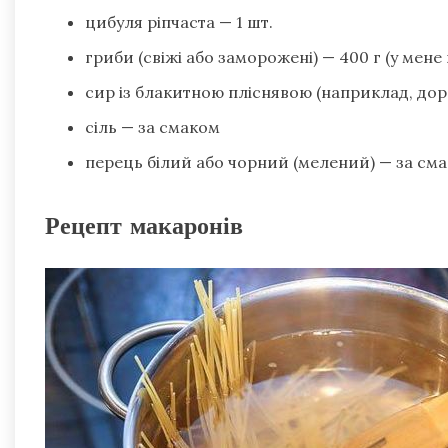
цибуля ріпчаста — 1 шт.
гриби (свіжі або заморожені) — 400 г (у мене
сир із блакитною пліснявою (наприклад, дор
сіль — за смаком
перець білий або чорний (мелений) — за сма
Рецепт макаронів