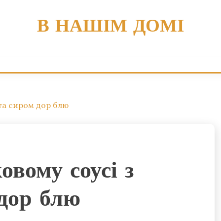
В НАШІМ ДОМІ
та сиром дор блю
вому соусі з
дор блю