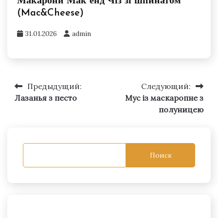
Макарони Мак енд Чіз зі шпинатом
(Mac&Cheese)
31.01.2026
admin
Предыдущий:
Следующий:
Навигация
Лазанья з песто
Мус із маскаропне з
по
полуницею
записям
Поиск