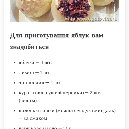
Для приготування яблук вам
знадобиться
яблука — 4 шт.
лимон — 1 шт.
чорнослив — 4 шт.
курага (або сушені персики) — 2 шт.
(великі)
волоські горіхи (можна фундук і мигдаль)
— за смаком
вершкове масло — 30г