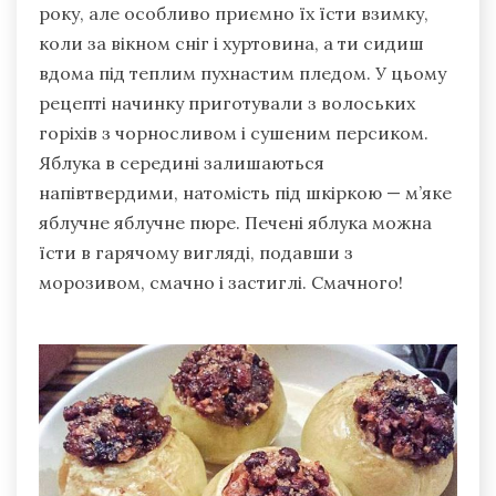
року, але особливо приємно їх їсти взимку,
коли за вікном сніг і хуртовина, а ти сидиш
вдома під теплим пухнастим пледом. У цьому
рецепті начинку приготували з волоських
горіхів з чорносливом і сушеним персиком.
Яблука в середині залишаються
напівтвердими, натомість під шкіркою — м’яке
яблучне яблучне пюре. Печені яблука можна
їсти в гарячому вигляді, подавши з
морозивом, смачно і застиглі. Смачного!