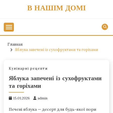
Перейти
В НАШІМ ДОМІ
к
содержимому
Главная
Яблука запечені із сухофруктами та горіхами
Кулінарні рецепти
Яблука запечені із сухофруктами
та горіхами
15.01.2026
admin
Печені яблука — десерт для будь-якої пори