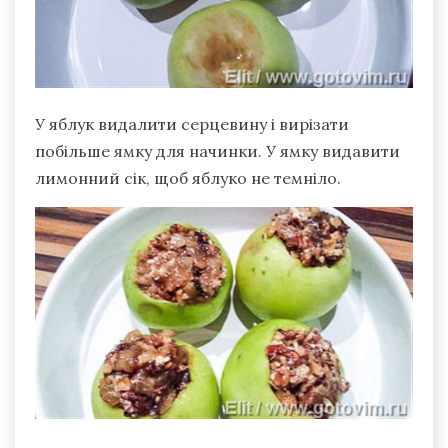
У яблук видалити серцевину і вирізати
побільше ямку для начинки. У ямку видавити
лимонний сік, щоб яблуко не темніло.