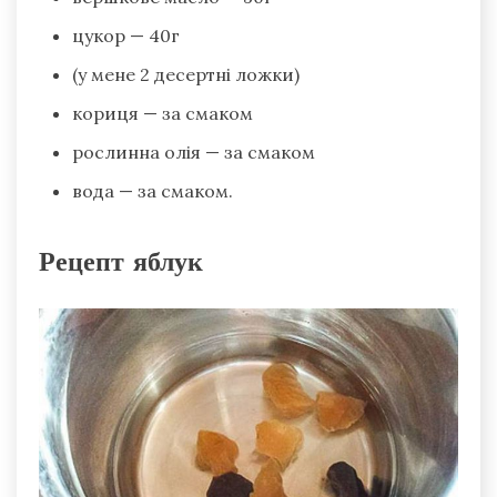
цукор — 40г
(у мене 2 десертні ложки)
кориця — за смаком
рослинна олія — за смаком
вода — за смаком.
Рецепт яблук