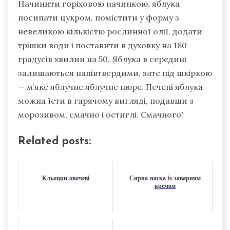
Начинити горіховою начинкою, яблука
посипати цукром, помістити у форму з
невеликою кількістю рослинної олії, додати
трішки води і поставити в духовку на 180
градусів хвилин на 50. Яблука в середині
залишаються напівтвердими, зате під шкіркою
— м’яке яблучне яблучне пюре. Печені яблука
можна їсти в гарячому вигляді, подавши з
морозивом, смачно і остиглі. Смачного!
Related posts:
Кльоцки овочеві
Сирна паска із заварним
кремом