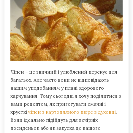
Чіпси – це звичний і улюблений перекус для
багатьох. Але часто вони не відповідають
нашим уподобанням у плані здорового
харчування. Тому сьогодні я хочу поділитися з
вами рецептом, як приготувати смачні і
хрусткі
чіпси з картопляного пюре в духовці
.
Вони ідеально підійдуть для вечірніх
посиденьок або як закуска до вашого