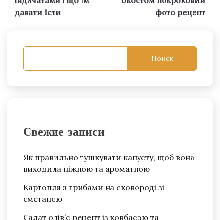
індичатами і що їм
окостом покроковий
давати їсти
фото рецепт
записям
Поиск
Свежие записи
Як правильно тушкувати капусту, щоб вона
виходила ніжною та ароматною
Картопля з грибами на сковороді зі
сметаною
Салат олів’є рецепт із ковбасою та