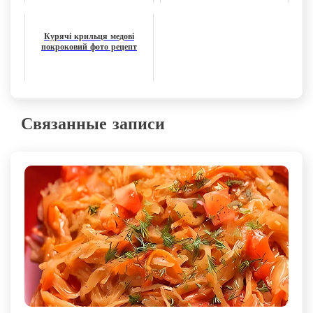
Курячі крильця медові
покроковий фото рецепт
Связанные записи