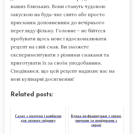
ваших близьких. Вони стануть чудовою
закускою на будь-яке свято або просто
приємним доповненням до вечірнього
перегляду фільму. Головне – не бійтеся
пробувати щось нове і вдосконалювати
рецепт на свій смак. Ви зможете
експериментувати з різними смаками та
приготувати їх за своїм уподобанням.
Сподіваюся, що цей рецепт надихне вас на
нові кулінарні досягнення!
Related posts:
Салат з омлетом і ковбасою
Курка по-французьки з сиром,
для ситного сніданку
овочами та помідорами з
сиром