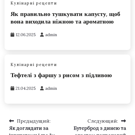
Кулінарні рецепти
Як правильно тушкувати капусту, щоб
вона виходила ніжною та ароматною
12.06.2025
admin
Кулінарні рецепти
Тефтелі з фаршу з рисом з підливою
21.04.2025
admin
Предыдущий:
Следующий:
Навигация
Як доглядати за
Бутерброд з динею та
по