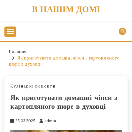
Перейти
В НАШІМ ДОМІ
к
содержимому
Главная
Як приготувати домашні чіпси з картопляного
пюре в духовці
Кулінарні рецепти
Як приготувати домашні чіпси з
картопляного пюре в духовці
25.03.2025
admin